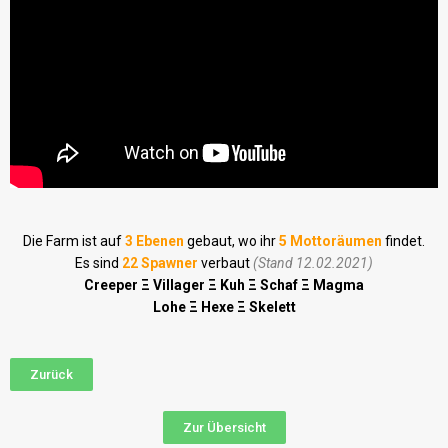
Die Farm ist auf
3 Ebenen
gebaut, wo ihr
5 Mottoräumen
findet.
Es sind
22 Spawner
verbaut
(Stand 12.02.2021)
Creeper Ξ Villager Ξ Kuh Ξ Schaf Ξ Magma
Lohe Ξ Hexe Ξ Skelett
Zurück
Zur Übersicht